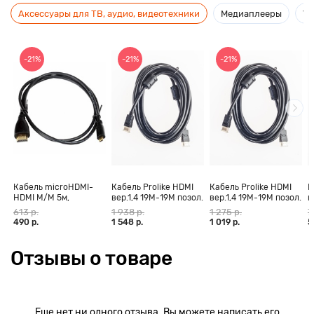
Аксессуары для ТВ, аудио, видеотехники
Медиаплееры
Ус
-21%
-21%
-21%
Кабель microHDMI-
Кабель Prolike HDMI
Кабель Prolike HDMI
К
HDMI M/M 5м,
вер.1,4 19М-19М позол.
вер.1,4 19М-19М позол.
в
позолоченные
конт., ферритовые
конт., ферритовые
к
613 р.
1 938 р.
1 275 р.
7
контакты Blister box
кольца, 30 м
кольца, 20 м
к
490 р.
1 548 р.
1 019 р.
5
Отзывы о товаре
Еще нет ни одного отзыва. Вы можете написать его