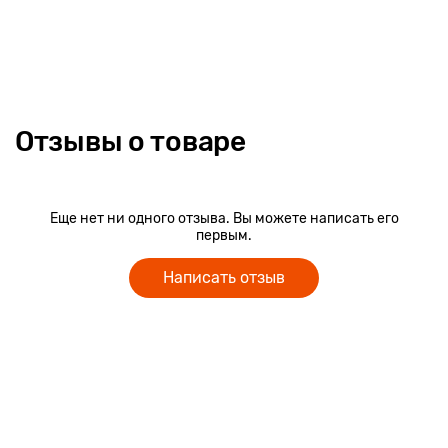
Стержень с шариковым наконечником заправлен
специализированными быстросохнущими чернилами
низкой вязкости, которые не расплываются на бумаге при
намокании. Черный универсальный цвет подходит для
работы, а красный – для особых пометок. Таким образом,
ручка прекрасно подойдет для трудовых будней.
Отзывы о товаре
Встроенный автоматический карандаш
Чтобы сделать ручку еще более практичной, мы объединили
её с автоматическим карандашом. Для выбора стержня
Еще нет ни одного отзыва. Вы можете написать его
нужно лишь повернуть переключатель. Нажмите на кнопку в
первым.
верхней части, чтобы вытащить грифель для замены.
Написать отзыв
Встроенный ластик
Для Вашего удобства мы оснастили ручку встроенным
ластиком, чтобы он был рядом в самый нужный момент.
Рекомендации:
1. Замена стержня карандаша производится после нажатия
кнопки.
2. Ручка не предназначена для каких-либо целей, кроме