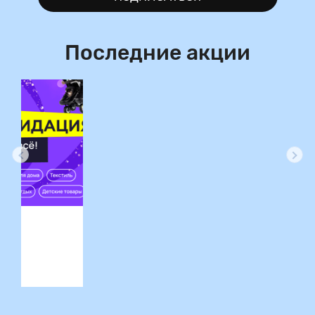
Последние акции
ция