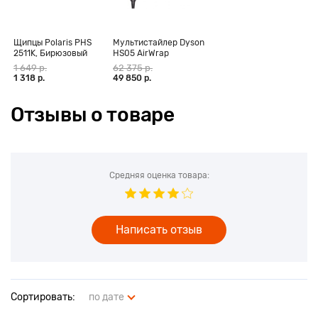
техникой.
Щипцы Polaris PHS
Мультистайлер Dyson
2511K, Бирюзовый
HS05 AirWrap
Complete Long,
1 649 р.
62 375 р.
фуксия (CN)
1 318 р.
49 850 р.
Отзывы о товаре
Средняя оценка товара:
Написать отзыв
Сортировать:
по дате