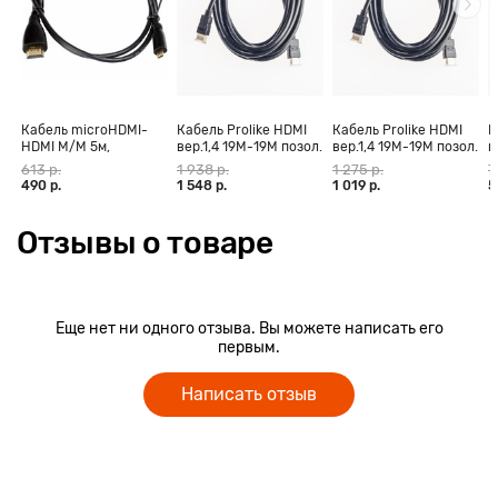
Кабель microHDMI-
Кабель Prolike HDMI
Кабель Prolike HDMI
К
HDMI M/M 5м,
вер.1,4 19М-19М позол.
вер.1,4 19М-19М позол.
в
позолоченные
конт., ферритовые
конт., ферритовые
к
613 р.
1 938 р.
1 275 р.
7
контакты Blister box
кольца, 30 м
кольца, 20 м
к
490 р.
1 548 р.
1 019 р.
5
Отзывы о товаре
Еще нет ни одного отзыва. Вы можете написать его
первым.
Написать отзыв