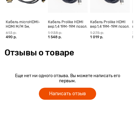
Кабель microHDMI-
Кабель Prolike HDMI
Кабель Prolike HDMI
К
HDMI M/M 5м,
вер.1,4 19М-19М позол.
вер.1,4 19М-19М позол.
в
позолоченные
конт., ферритовые
конт., ферритовые
к
613 р.
1 938 р.
1 275 р.
7
контакты Blister box
кольца, 30 м
кольца, 20 м
к
490 р.
1 548 р.
1 019 р.
5
Отзывы о товаре
Еще нет ни одного отзыва. Вы можете написать его
первым.
Написать отзыв