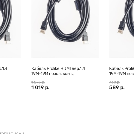
наполнить танцпол чистым
ного воспроизведения музыки,
ано!
ку действительно
ть автоматический режим с
две колонки по Bluetooth,
.1,4
Кабель Prolike HDMI вер.1,4
Кабель Proli
19М-19М позол. конт.,
19М-19М позо
0 м
ферритовые кольца, 20 м
ферритовые 
1 275 р.
738 р.
1 019 р.
589 р.
или впечатлить
итару к специальному входу и
обы её звук был слышен даже в
отографиями