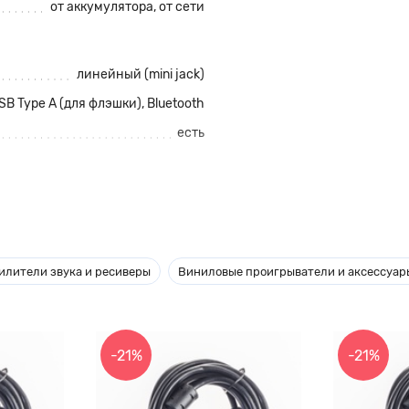
от аккумулятора, от сети
линейный (mini jack)
USB Type A (для флэшки),
Bluetooth
есть
нет
черный
356x551x352мм
илители звука и ресиверы
Виниловые проигрыватели и аксессуар
9700гр
-21%
-21%
ечеринки как в больших залах,