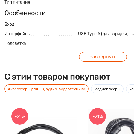
Тип питания
Особенности
Вход
Интерфейсы
USB Type A (для зарядки)
, 
Подсветка
Влагозащищенный корпус
Развернуть
Цвет
Габаритные характеристики
C этим товаром покупают
Габариты, мм
Аксессуары для ТВ, аудио, видеотехники
Медиаплееры
Ус
Вес, гр
Описание
-21%
-21%
Музыкальная система JBL PartyBox 100 позволяет устраивать в