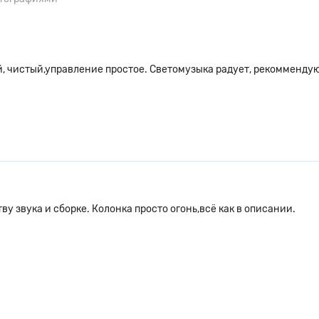
, чистый,управление простое. Светомузыка радует, рекомменду
ву звука и сборке. Колонка просто огонь,всё как в описании.