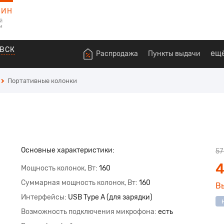
ЗИН
й
м
ВСК
ещ
Распродажа
Пункты выдачи
Портативные колонки
Основные характеристики:
57
4
Мощность колонок, Вт
160
Суммарная мощность колонок, Вт
160
В
Интерфейсы
USB Type A (для зарядки)
Возможность подключения микрофона
есть