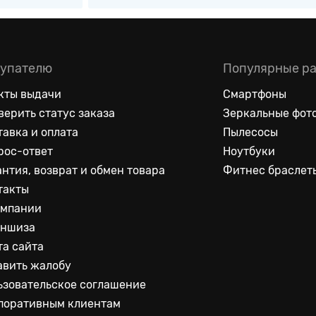
упателю
Популярные р
кты выдачи
Смартфоны
верить статус заказа
Зеркальные фот
тавка и оплата
Пылесосы
рос-ответ
Ноутбуки
антия, возврат и обмен товара
Фитнес браслет
такты
омпании
ншиза
та сайта
авить жалобу
ьзовательское соглашение
поративным клиентам