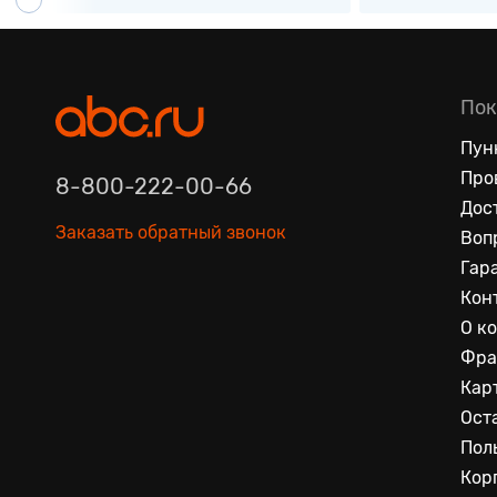
Пок
Пун
Про
8-800-222-00-66
Дос
Заказать обратный звонок
Воп
Гар
Кон
О к
Фра
Кар
Ост
Пол
Кор