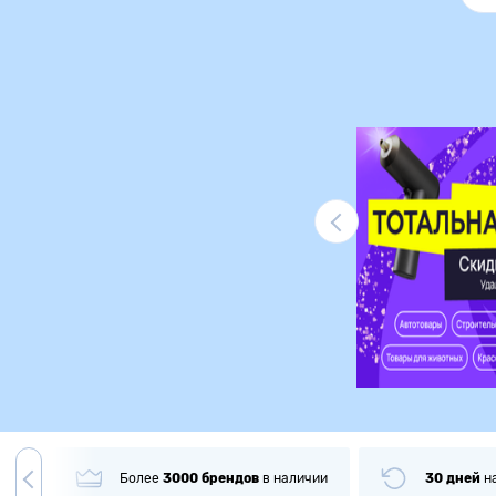
Ликвидация
гда
Более
3000
брендов
в наличии
30 дней
н