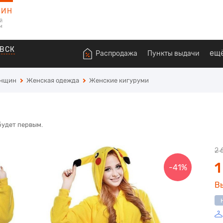
ЗИН
й
м
ВСК
ещ
Распродажа
Пункты выдачи
енщин
Женская одежда
Женские кигуруми
будет первым.
2 
1
-41%
В