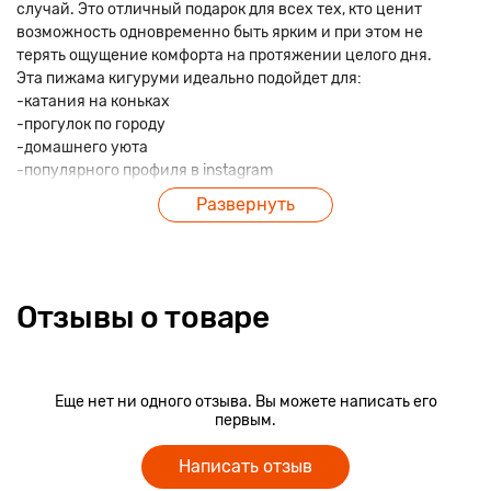
случай. Это отличный подарок для всех тех, кто ценит
возможность одновременно быть ярким и при этом не
терять ощущение комфорта на протяжении целого дня.
Эта пижама кигуруми идеально подойдет для:
-катания на коньках
-прогулок по городу
-домашнего уюта
-популярного профиля в instagram
-крутого подарка
Развернуть
-тематических вечеринок
и еще более 1000 идей для самых лучших впечатлений и
воспоминаний.
В любом случае кигуруми порадует как своего владельца,
так и его окружение.
Отзывы о товаре
Еще нет ни одного отзыва. Вы можете написать его
первым.
Написать отзыв