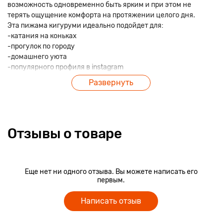
возможность одновременно быть ярким и при этом не
терять ощущение комфорта на протяжении целого дня.
Эта пижама кигуруми идеально подойдет для:
-катания на коньках
-прогулок по городу
-домашнего уюта
-популярного профиля в instagram
-крутого подарка
Развернуть
-тематических вечеринок
и еще более 1000 идей для самых лучших впечатлений и
воспоминаний.
В любом случае кигуруми порадует как своего владельца,
так и его окружение.
Отзывы о товаре
Еще нет ни одного отзыва. Вы можете написать его
первым.
Написать отзыв