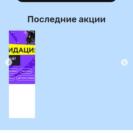
Последние акции
ция