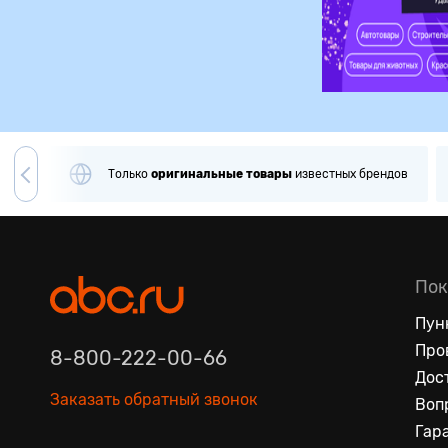
Только
оригинальные
товары
известных брендов
П
Пок
Пун
Про
8-800-222-00-66
Дос
Заказать обратный звонок
Воп
Гар