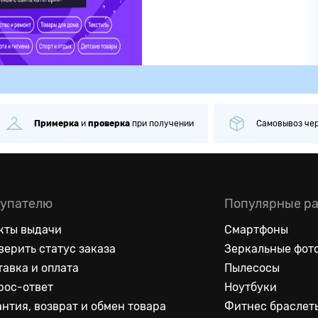
римерка
и
проверка
при получении
Самовывоз
через
1 мин
упателю
Популярные р
кты выдачи
Смартфоны
верить статус заказа
Зеркальные фот
тавка и оплата
Пылесосы
рос-ответ
Ноутбуки
антия, возврат и обмен товара
Фитнес браслет