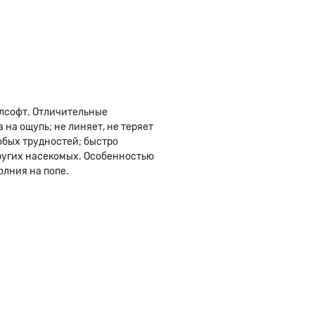
елсофт. Отличительные
 на ощупь; не линяет, не теряет
собых трудностей; быстро
других насекомых. Особенностью
олния на попе.