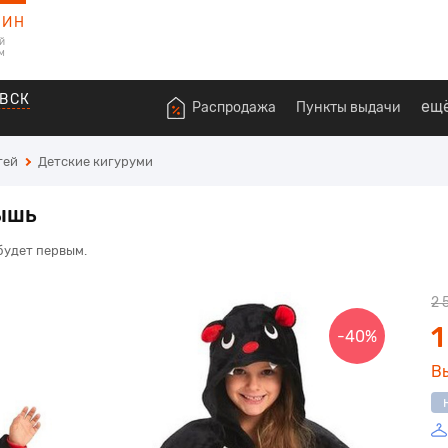
ЗИН
й
м
ВСК
ещ
Распродажа
Пункты выдачи
тей
Детские кигуруми
ышь
 будет первым.
2 
1
-40%
В