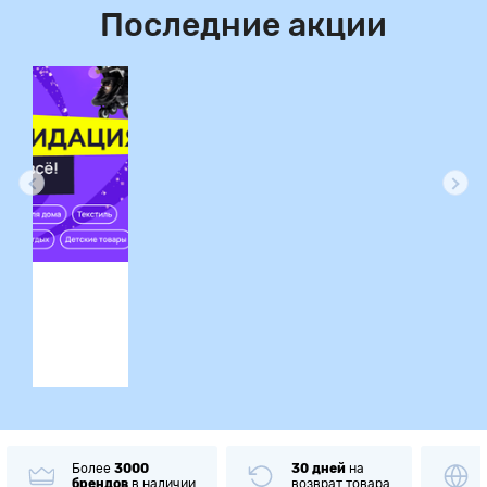
Последние акции
ция
Более
3000
30 дней
на
брендов
в наличии
возврат товара