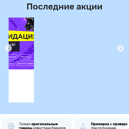
Последние акции
ция
Только
оригинальные
Примерка
и
проверк
товары
известных брендов
при получении