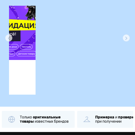
ция
Только
оригинальные
Примерка
и
проверк
товары
известных брендов
при получении