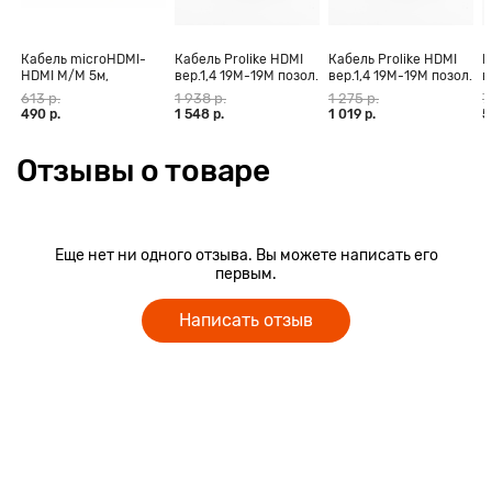
Кабель microHDMI-
Кабель Prolike HDMI
Кабель Prolike HDMI
К
HDMI M/M 5м,
вер.1,4 19М-19М позол.
вер.1,4 19М-19М позол.
в
позолоченные
конт., ферритовые
конт., ферритовые
к
613 р.
1 938 р.
1 275 р.
7
контакты Blister box
кольца, 30 м
кольца, 20 м
к
490 р.
1 548 р.
1 019 р.
5
Отзывы о товаре
Еще нет ни одного отзыва. Вы можете написать его
первым.
Написать отзыв