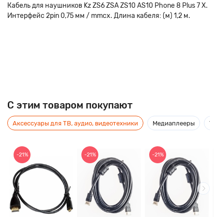
Кабель для наушников Kz ZS6 ZSA ZS10 AS10 Phone 8 Plus 7 X.
Интерфейс 2pin 0,75 мм / mmcx. Длина кабеля: (м) 1,2 м.
C этим товаром покупают
Аксессуары для ТВ, аудио, видеотехники
Медиаплееры
Ус
-21%
-21%
-21%