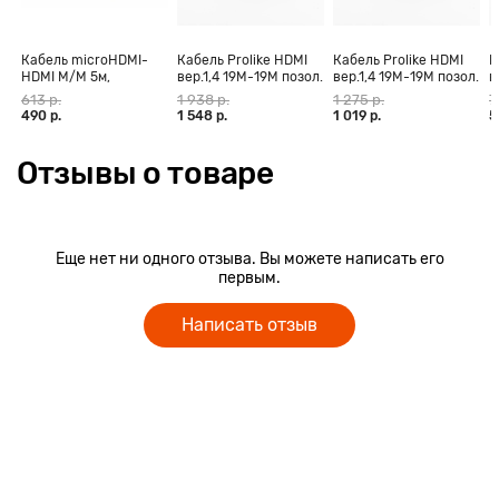
Кабель microHDMI-
Кабель Prolike HDMI
Кабель Prolike HDMI
К
HDMI M/M 5м,
вер.1,4 19М-19М позол.
вер.1,4 19М-19М позол.
в
позолоченные
конт., ферритовые
конт., ферритовые
к
613 р.
1 938 р.
1 275 р.
7
контакты Blister box
кольца, 30 м
кольца, 20 м
к
490 р.
1 548 р.
1 019 р.
5
Отзывы о товаре
Еще нет ни одного отзыва. Вы можете написать его
первым.
Написать отзыв