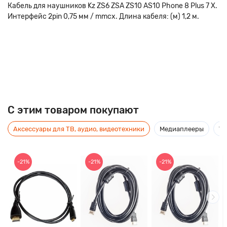
Кабель для наушников Kz ZS6 ZSA ZS10 AS10 Phone 8 Plus 7 X.
Интерфейс 2pin 0,75 мм / mmcx. Длина кабеля: (м) 1,2 м.
C этим товаром покупают
Аксессуары для ТВ, аудио, видеотехники
Медиаплееры
Ус
-21%
-21%
-21%