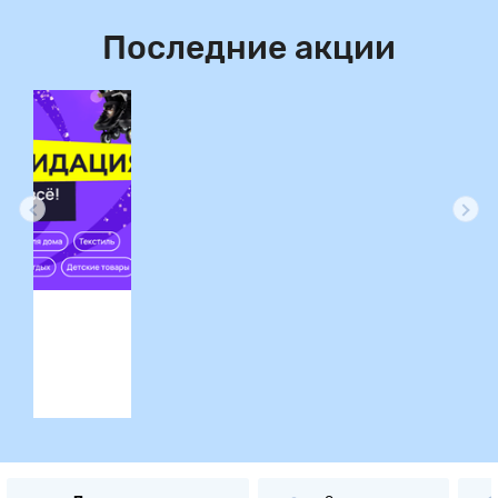
Последние акции
ция