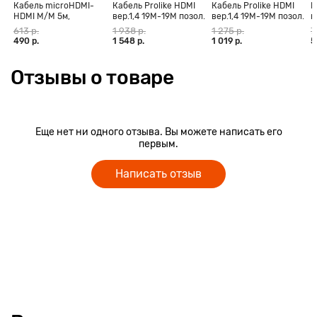
Кабель microHDMI-
Кабель Prolike HDMI
Кабель Prolike HDMI
К
HDMI M/M 5м,
вер.1,4 19М-19М позол.
вер.1,4 19М-19М позол.
в
позолоченные
конт., ферритовые
конт., ферритовые
к
613 р.
1 938 р.
1 275 р.
7
контакты Blister box
кольца, 30 м
кольца, 20 м
к
490 р.
1 548 р.
1 019 р.
5
Отзывы о товаре
Еще нет ни одного отзыва. Вы можете написать его
первым.
Написать отзыв