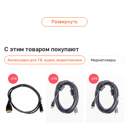
Развернуть
C этим товаром покупают
Аксессуары для ТВ, аудио, видеотехники
Медиаплееры
Ус
-21%
-21%
-21%