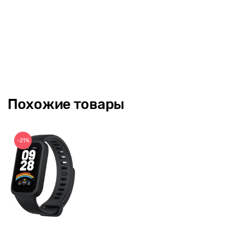
калории. Эта модель водонепроницаема, благодаря защите
IP67 ей не страшна вода.
Так же фитнес-браслет позволяет контролировать
продолжительность и качество сна, мониторинг
артериального давления, модель имеет такие функции, как
пульсометр, шагомер, напоминания, оповещения.
Совместимость ОС: Android 4.0, IOS 7.0 и выше
Похожие товары
-21%