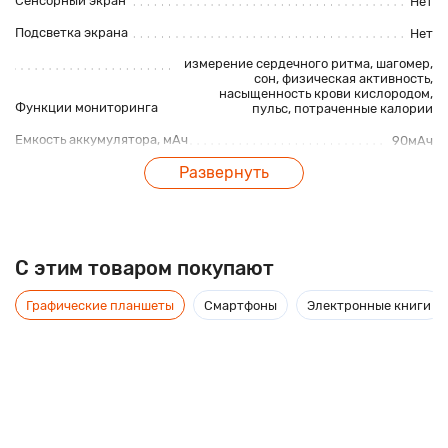
Сенсорный экран
Нет
Подсветка экрана
Нет
измерение сердечного ритма, шагомер,
сон
, физическая активность,
насыщенность крови кислородом,
Функции мониторинга
пульс,
потраченные калории
Емкость аккумулятора, мАч
90мАч
Габаритные характеристики
Развернуть
Размеры, мм
54 x 18,9 x 12мм
Вес, г
14г
C этим товаром покупают
Графические планшеты
Смартфоны
Электронные книги
Описание
Фитнес-браслет Xanes M3S 0.96" предназначен для всех кто
активно следит за здоровьем и ведет активный образ жизни.
На экране браслета в режиме реального времени вы можете
видеть пройденные шаги, расстояние, затраченные