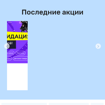
Последние акции
ция