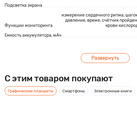
Подсветка экрана
измерение сердечного ритма, шаго
давление, время, счётчик пройде
Функции мониторинга
крови кислород
Емкость аккумулятора, мАч
Описание
Развернуть
Фитнес браслет Xanes M2 Max - современный гаджет с больш
C этим товаром покупают
каждый день! Занимайтесь спортом (шагомер, затраченные кал
здоровьем (давление, сердечный ритм), получайте вовремя уве
Графические планшеты
Смартфоны
Электронные книги
стильным и классным фитнес браслетом.
Характеристики:
- Экран: 0,96 дюйма;
- Разрешение экрана: 80х160;
- Чип: XW52832;
- Датчик: 3-осевой акселерометр;
- Аккумулятор: 105 мАч;