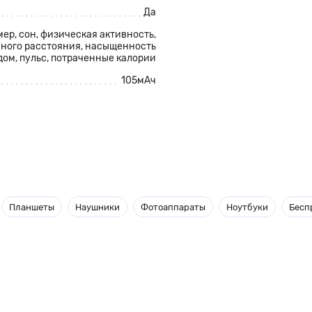
Да
мер,
сон
, физическая активность,
нного расстояния, насыщенность
ом, пульс,
потраченные калории
105мАч
им числом полезных функций на
ории), следите за своим
домления. И всё это - со
Планшеты
Наушники
Фотоаппараты
Ноутбуки
Бесп