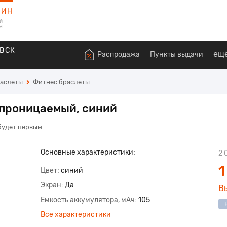
ЗИН
й
м
ВСК
ещ
Распродажа
Пункты выдачи
раслеты
Фитнес браслеты
епроницаемый, синий
будет первым.
Основные характеристики:
2 
1
Цвет
синий
Экран
Да
В
Емкость аккумулятора, мАч
105
Все характеристики