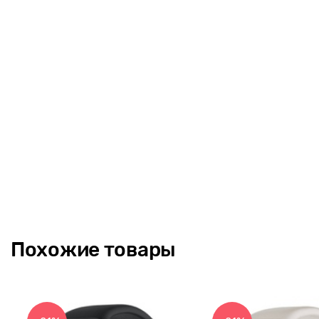
- Bluetooth: BT4.0;
- Время работы: около 5 дней;
- Совместимая ОС: Android и IOS.
Комплектация: браслет + кабель для зарядки + инструкция.
Похожие товары