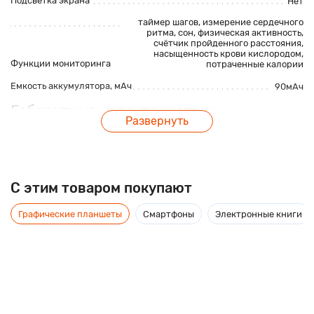
Подсветка экрана
Нет
таймер шагов, измерение сердечного
ритма,
сон
, физическая активность,
счётчик пройденного расстояния,
насыщенность крови кислородом,
Функции мониторинга
потраченные калории
Емкость аккумулятора, мАч
90мАч
Габаритные характеристики
Развернуть
Размеры, мм
260*22мм
Описание
C этим товаром покупают
Графические планшеты
Смартфоны
Электронные книги
Фитнес-браслет Xanes 418BP 0.96" предназначен для всех
кто активно следит за здоровьем и ведет активный образ
жизни.
На экране браслета в режиме реального времени вы можете
видеть пройденные шаги, расстояние, затраченные
калории. Эта модель водонепроницаема, благодаря защите
IP67 ей не страшна вода.