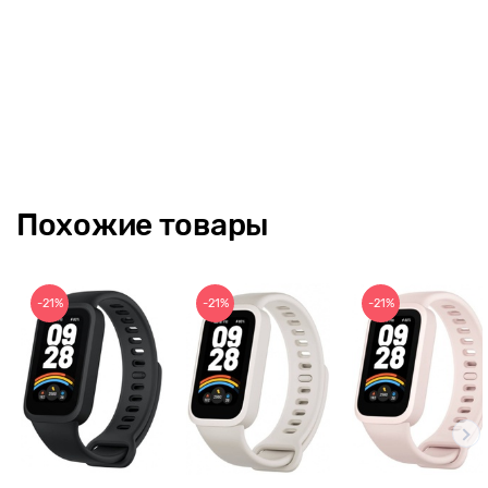
Так же фитнес-браслет позволяет контролировать
продолжительность и качество сна, мониторинг
артериального давления, мониторинг уровня кислорода в
крови, модель имеет такие функции, как шагомер,
напоминания, оповещения.
Совместимая ОС: Android 4.4+, IOS8.2+
Полимерная батарея 90 мАч
Похожие товары
-21%
-21%
-21%