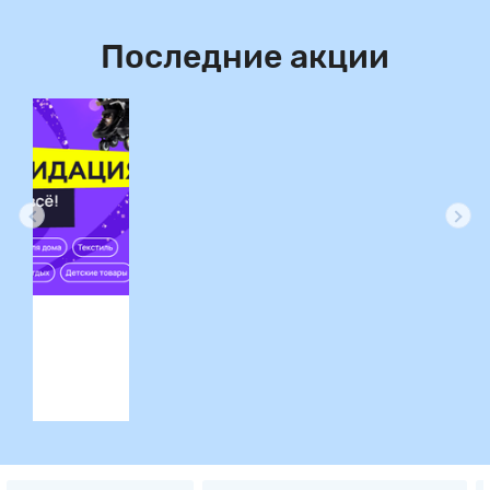
Последние акции
ция