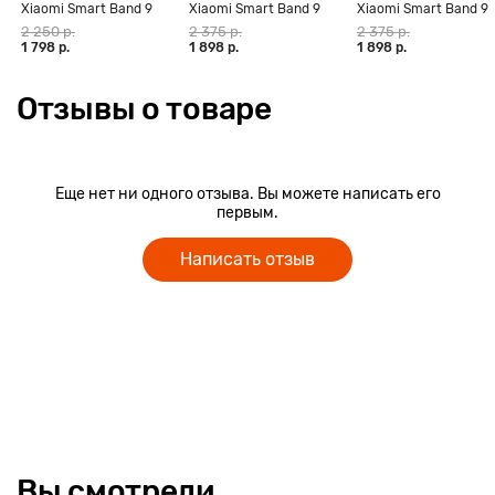
Xiaomi Smart Band 9
Xiaomi Smart Band 9
Xiaomi Smart Band 9
Active, чёрный
Active, бежево-белый
Active, розовый
2 250 р.
2 375 р.
2 375 р.
1 798 р.
1 898 р.
1 898 р.
Отзывы о товаре
Еще нет ни одного отзыва. Вы можете написать его
первым.
Написать отзыв
Вы смотрели