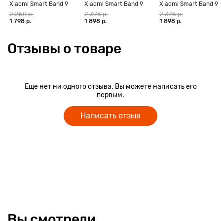
Xiaomi Smart Band 9
Xiaomi Smart Band 9
Xiaomi Smart Band 9
Active, чёрный
Active, бежево-белый
Active, розовый
2 250 р.
2 375 р.
2 375 р.
1 798 р.
1 898 р.
1 898 р.
Отзывы о товаре
Еще нет ни одного отзыва. Вы можете написать его
первым.
Написать отзыв
Вы смотрели