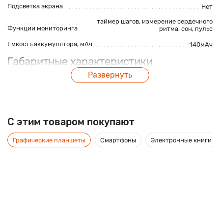
Подсветка экрана
Нет
таймер шагов, измерение сердечного
Функции мониторинга
ритма,
сон
, пульс
Емкость аккумулятора, мАч
140мАч
Габаритные характеристики
Развернуть
Размеры, мм
52*24*11мм
Вес, г
42г
C этим товаром покупают
Описание
Графические планшеты
Смартфоны
Электронные книги
Фитнес-браслет Bakeey X9 предназначен для всех кто
активно следит за здоровьем и ведет активный образ жизни.
На экране браслета в режиме реального времени вы можете
видеть пройденные шаги, расстояние, затраченные
калории. Эта модель водонепроницаема, благодаря защите
IP67 ей не страшна вода.
Так же фитнес-браслет позволяет контролировать