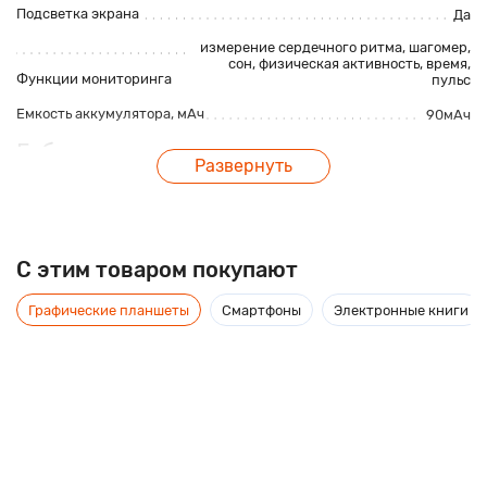
Подсветка экрана
Да
измерение сердечного ритма, шагомер,
сон
, физическая активность, время,
Функции мониторинга
пульс
Емкость аккумулятора, мАч
90мАч
Габаритные характеристики
Развернуть
Размеры, мм
250*20*9.5 мммм
Вес, г
96г
C этим товаром покупают
Описание
Графические планшеты
Смартфоны
Электронные книги
Фитнес браслет Bakeey V7 Plus обладает огромной
функциональностью, удобное управление и качественные
материалы – сделают использование максимально
приятным и комфортным. Легкий корпус практически не
ощущается на запястье.