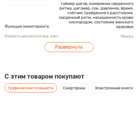
таймер шагов, измерение сердечного
ритма, шагомер,
сон
, давление, время,
счётчик пройденного расстояния,
сердечный ритм, насыщенность крови
кислородом, состояние женского
Функции мониторинга
здоровья
Емкость аккумулятора, мАч
95мАч
Габаритные характеристики
Развернуть
Размеры, мм
118 * 78 * 27мм
Вес, г
100г
C этим товаром покупают
Графические планшеты
Смартфоны
Электронные книги
Описание
Bakeey H3 - фитнес браслет, который обладает
качественным, водостойким покрытием по стандарту IP67.
Ремешок изготовлен из высококачественного и мягкого
силикона, который обеспечивает дополнительное удобство
при ношении.