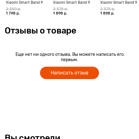
Xiaomi Smart Band 9
Xiaomi Smart Band 9
Xiaomi Smart Band 9
Active, чёрный
Active, бежево-белый
Active, розовый
2 250 р.
2 375 р.
2 375 р.
1 798 р.
1 898 р.
1 898 р.
Отзывы о товаре
Еще нет ни одного отзыва. Вы можете написать его
первым.
Написать отзыв
Вы смотрели