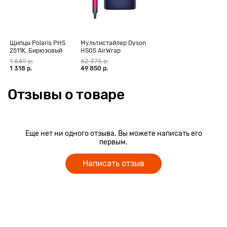
Щипцы Polaris PHS
Мультистайлер Dyson
2511K, Бирюзовый
HS05 AirWrap
Complete Long,
1 649 р.
62 375 р.
фуксия (CN)
1 318 р.
49 850 р.
Отзывы о товаре
Еще нет ни одного отзыва. Вы можете написать его
первым.
Написать отзыв