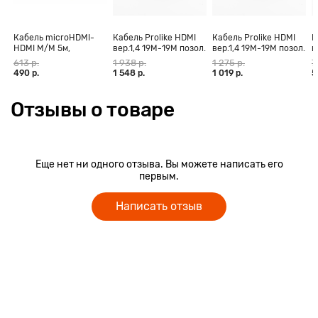
Кабель microHDMI-
Кабель Prolike HDMI
Кабель Prolike HDMI
К
HDMI M/M 5м,
вер.1,4 19М-19М позол.
вер.1,4 19М-19М позол.
в
позолоченные
конт., ферритовые
конт., ферритовые
к
613 р.
1 938 р.
1 275 р.
7
контакты Blister box
кольца, 30 м
кольца, 20 м
к
490 р.
1 548 р.
1 019 р.
5
Отзывы о товаре
Еще нет ни одного отзыва. Вы можете написать его
первым.
Написать отзыв