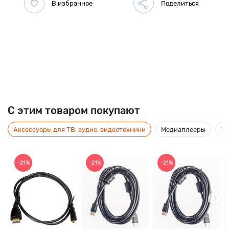
C этим товаром покупают
Аксессуары для ТВ, аудио, видеотехники
Медиаплееры
Ус
-21%
-21%
-21%