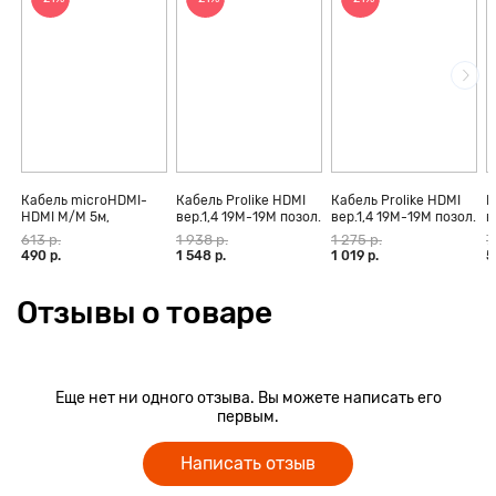
Кабель microHDMI-
Кабель Prolike HDMI
Кабель Prolike HDMI
К
HDMI M/M 5м,
вер.1,4 19М-19М позол.
вер.1,4 19М-19М позол.
в
позолоченные
конт., ферритовые
конт., ферритовые
к
613 р.
1 938 р.
1 275 р.
7
контакты Blister box
кольца, 30 м
кольца, 20 м
к
490 р.
1 548 р.
1 019 р.
5
Отзывы о товаре
Еще нет ни одного отзыва. Вы можете написать его
первым.
Написать отзыв