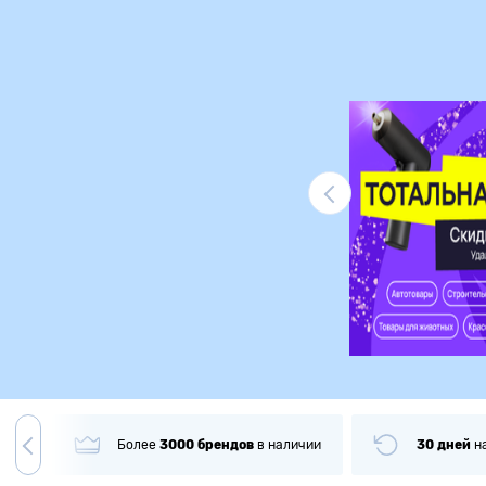
Ликвидация
гда
Более
3000
брендов
в наличии
30 дней
н