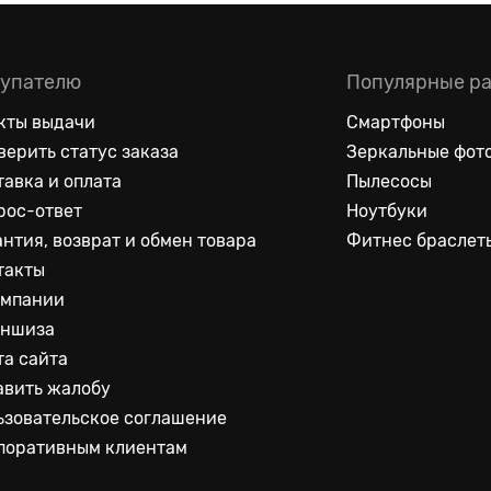
упателю
Популярные р
кты выдачи
Смартфоны
верить статус заказа
Зеркальные фот
тавка и оплата
Пылесосы
рос-ответ
Ноутбуки
антия, возврат и обмен товара
Фитнес браслет
такты
омпании
ншиза
та сайта
авить жалобу
ьзовательское соглашение
поративным клиентам