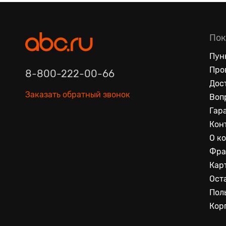
Пок
Пун
Про
8-800-222-00-66
Дос
Заказать обратный звонок
Воп
Гар
Кон
О к
Фра
Кар
Ост
Пол
Кор