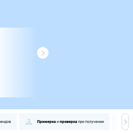
рендов
Примерка
и
проверка
при получении
С