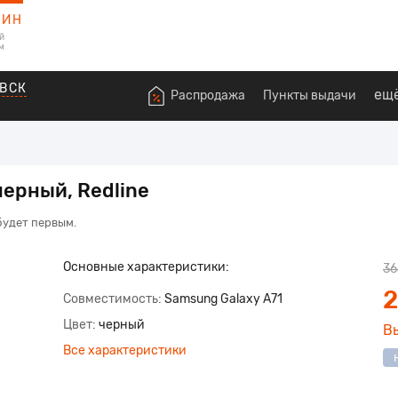
ЗИН
й
м
ВСК
ещ
Распродажа
Пункты выдачи
ерный, Redline
будет первым.
Основные характеристики:
36
2
Совместимость
Samsung Galaxy A71
Цвет
черный
В
Все характеристики