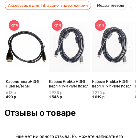
Аксессуары для ТВ, аудио, видеотехники
Медиаплееры
Ус
-21%
-21%
-21%
Кабель microHDMI-
Кабель Prolike HDMI
Кабель Prolike HDMI
К
HDMI M/M 5м,
вер.1,4 19М-19М позол.
вер.1,4 19М-19М позол.
в
позолоченные
конт., ферритовые
конт., ферритовые
к
613 р.
1 938 р.
1 275 р.
7
контакты Blister box
кольца, 30 м
кольца, 20 м
к
490 р.
1 548 р.
1 019 р.
5
Отзывы о товаре
Еще нет ни одного отзыва. Вы можете написать его