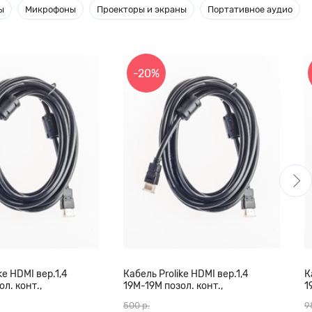
ы
Микрофоны
Проекторы и экраны
Портативное аудио
-20%
ke HDMI вер.1,4
Кабель Prolike HDMI вер.1,4
К
л. конт.,
19М-19М позол. конт.,
1
кольца, 10 м
ферритовые кольца, 7 м
ф
500 р.
9
ч