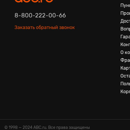
Пун
Про
8-800-222-00-66
Дос
Заказать обратный звонок
Воп
Гар
Кон
О к
Фра
Кар
Ост
Пол
Кор
© 1998 — 2024 ABC.ru. Все права защищены