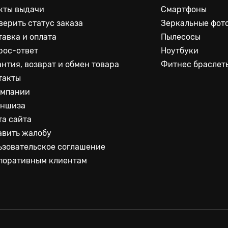
кты выдачи
Смартфоны
верить статус заказа
Зеркальные фот
тавка и оплата
Пылесосы
рос-ответ
Ноутбуки
антия, возврат и обмен товара
Фитнес браслет
такты
омпании
ншиза
та сайта
авить жалобу
ьзовательское соглашение
поративным клиентам