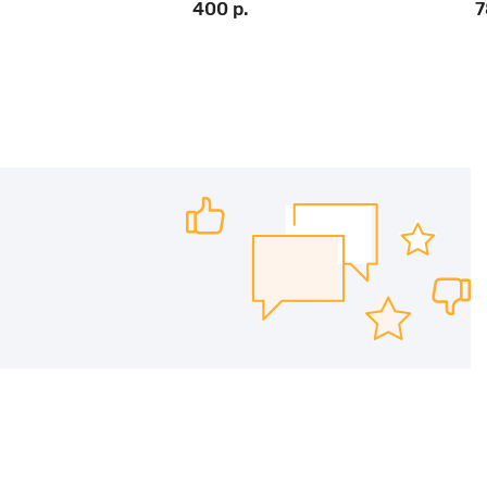
400 р.
7