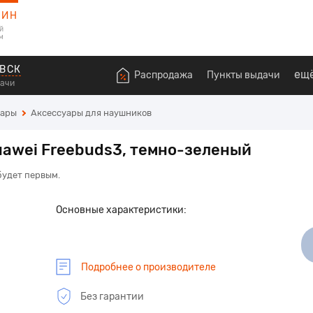
ЗИН
й
м
ВСК
ещ
Распродажа
Пункты выдачи
дачи
уары
Аксессуары для наушников
uawei Freebuds3, темно-зеленый
будет первым.
Основные характеристики:
Подробнее о производителе
Без гарантии