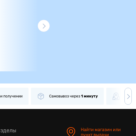
ри получении
Самовывоз
через
1 минуту
Боле
азделы
Найти магазин или
пункт выдачи