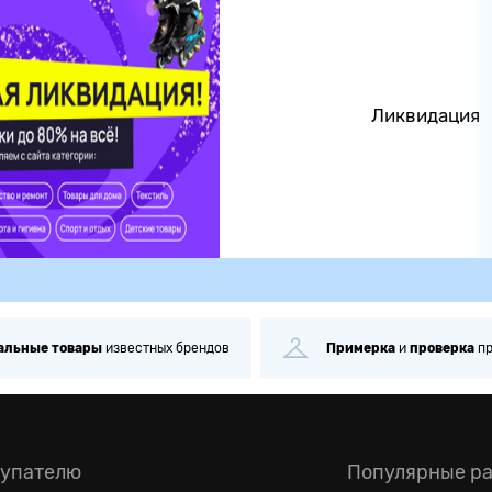
Ликвидация
альные
товары
известных брендов
Примерка
и
проверка
п
упателю
Популярные р