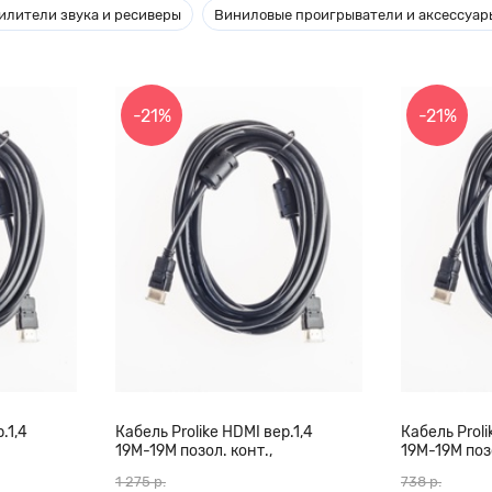
илители звука и ресиверы
Виниловые проигрыватели и аксессуар
-21%
-21%
.1,4
Кабель Prolike HDMI вер.1,4
Кабель Proli
19М-19М позол. конт.,
19М-19М позо
0 м
ферритовые кольца, 20 м
ферритовые 
1 275 р.
738 р.