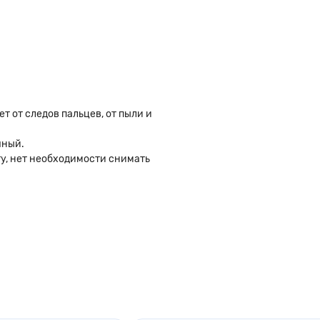
т от следов пальцев, от пыли и
чный.
ту, нет необходимости снимать