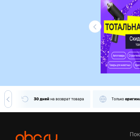
Ликвидация
чии
30 дней
на
возврат товара
Только
оригин
Пок