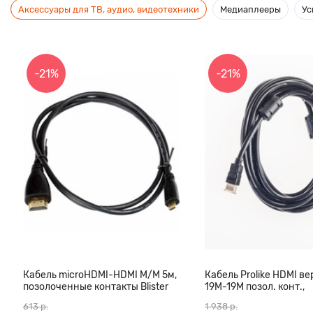
Аксессуары для ТВ, аудио, видеотехники
Медиаплееры
Ус
-21%
-21%
Кабель microHDMI-HDMI M/M 5м,
Кабель Prolike HDMI вер
позолоченные контакты Blister
19М-19М позол. конт.,
box
ферритовые кольца, 3
613 р.
1 938 р.