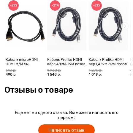
-21%
-21%
-21%
Кабель microHDMI-
Кабель Prolike HDMI
Кабель Prolike HDMI
К
HDMI M/M 5м,
вер.1,4 19М-19М позол.
вер.1,4 19М-19М позол.
в
позолоченные
конт., ферритовые
конт., ферритовые
к
613 р.
1 938 р.
1 275 р.
7
контакты Blister box
кольца, 30 м
кольца, 20 м
к
490 р.
1 548 р.
1 019 р.
5
Отзывы о товаре
Еще нет ни одного отзыва. Вы можете написать его
первым.
Написать отзыв