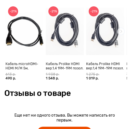
-21%
-21%
-21%
Кабель microHDMI-
Кабель Prolike HDMI
Кабель Prolike HDMI
К
HDMI M/M 5м,
вер.1,4 19М-19М позол.
вер.1,4 19М-19М позол.
в
позолоченные
конт., ферритовые
конт., ферритовые
к
613 р.
1 938 р.
1 275 р.
7
контакты Blister box
кольца, 30 м
кольца, 20 м
к
490 р.
1 548 р.
1 019 р.
5
Отзывы о товаре
Еще нет ни одного отзыва. Вы можете написать его
первым.