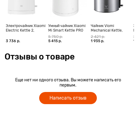
Электрочайник Xiaomi
Умный чайник Xiaomi
Чайник Viomi
Э
Electric Kettle 2,
Mi Smart Kettle PRO
Mechanical Kettle,
P
белый
серебристый (V-
5 750 р.
2 421 р.
2
MK151B)
3 736 р.
5 415 р.
1 935 р.
1
Отзывы о товаре
Еще нет ни одного отзыва. Вы можете написать его
первым.
Написать отзыв