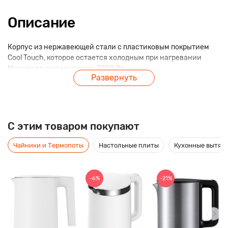
Описание
Корпус из нержавеющей стали с пластиковым покрытием
Cool Touch, которое остается холодным при нагревании
Максимальная мощность 2200 Вт
Развернуть
Максимальный объём 1,5 л
Скрытый нагревательный элемент
Автоотключение при закипании воды
Отключение при отсутствии воды
Поворачивающийся на 360° корпус
C этим товаром покупают
Открытие крышки нажатием на кнопку
Чайники и Термопоты
Настольные плиты
Кухонные вытяж
-6%
-21%