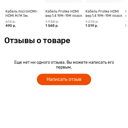
Кабель microHDMI-
Кабель Prolike HDMI
Кабель Prolike HDMI
К
HDMI M/M 5м,
вер.1,4 19М-19М позол.
вер.1,4 19М-19М позол.
в
позолоченные
конт., ферритовые
конт., ферритовые
к
613 р.
1 938 р.
1 275 р.
7
контакты Blister box
кольца, 30 м
кольца, 20 м
к
490 р.
1 548 р.
1 019 р.
5
Отзывы о товаре
Еще нет ни одного отзыва. Вы можете написать его
первым.
Написать отзыв