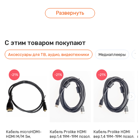
Развернуть
C этим товаром покупают
Аксессуары для ТВ, аудио, видеотехники
Медиаплееры
Ус
-21%
-21%
-21%
Кабель microHDMI-
Кабель Prolike HDMI
Кабель Prolike HDMI
К
HDMI M/M 5м,
вер.1,4 19М-19М позол.
вер.1,4 19М-19М позол.
в