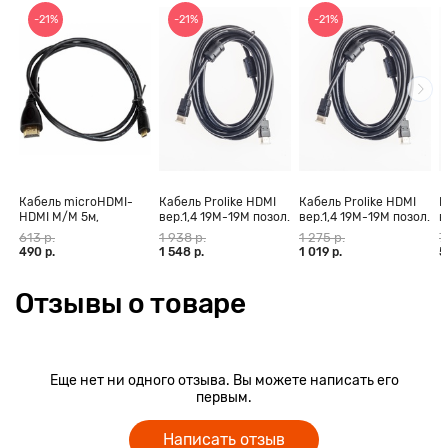
-21%
-21%
-21%
Кабель microHDMI-
Кабель Prolike HDMI
Кабель Prolike HDMI
К
HDMI M/M 5м,
вер.1,4 19М-19М позол.
вер.1,4 19М-19М позол.
в
позолоченные
конт., ферритовые
конт., ферритовые
к
613 р.
1 938 р.
1 275 р.
7
контакты Blister box
кольца, 30 м
кольца, 20 м
к
490 р.
1 548 р.
1 019 р.
5
Отзывы о товаре
Еще нет ни одного отзыва. Вы можете написать его
первым.
Написать отзыв