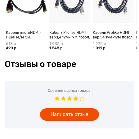
провалов между частотами. Каждая партия четко читается,
паразитные шумы отсутствуют – есть все необходимое для
эффективной и приятной работы.
Кабель microHDMI-
Кабель Prolike HDMI
Кабель Prolike HDMI
К
HDMI M/M 5м,
вер.1,4 19М-19М позол.
вер.1,4 19М-19М позол.
в
позолоченные
конт., ферритовые
конт., ферритовые
к
613 р.
1 938 р.
1 275 р.
7
контакты Blister box
кольца, 30 м
кольца, 20 м
к
490 р.
1 548 р.
1 019 р.
5
Отзывы о товаре
Средняя оценка товара:
Написать отзыв