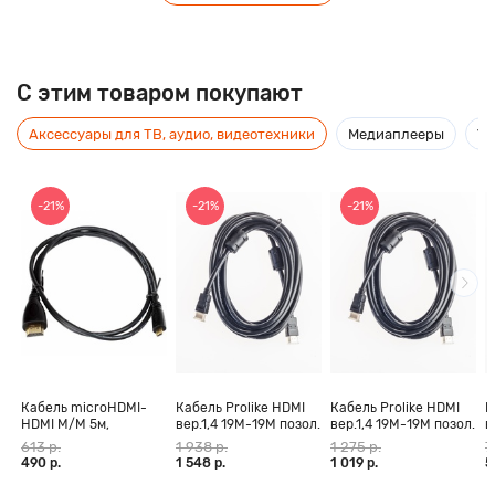
C этим товаром покупают
Аксессуары для ТВ, аудио, видеотехники
Медиаплееры
Ус
-21%
-21%
-21%
Кабель microHDMI-
Кабель Prolike HDMI
Кабель Prolike HDMI
К
HDMI M/M 5м,
вер.1,4 19М-19М позол.
вер.1,4 19М-19М позол.
в
позолоченные
конт., ферритовые
конт., ферритовые
к
613 р.
1 938 р.
1 275 р.
7
контакты Blister box
кольца, 30 м
кольца, 20 м
к
490 р.
1 548 р.
1 019 р.
5