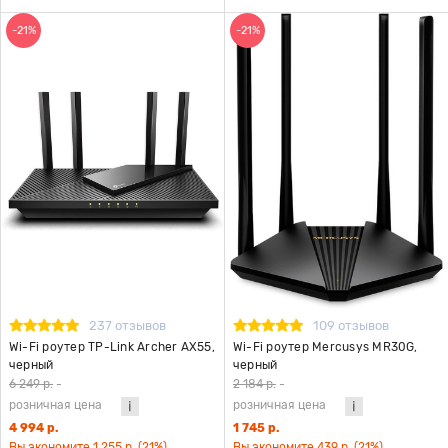
-21%
-21%
237 отзывов
109 отзывов
Wi-Fi роутер TP-Link Archer AX55,
Wi-Fi роутер Mercusys MR30G,
черный
черный
6 249 р.
-
2 184 р.
-
розничная цена
розничная цена
4 994 р.
1 745 р.
Вы экономите 1 255 р. (21%)
Вы экономите 439 р. (21%)