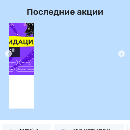
Последние акции
ция