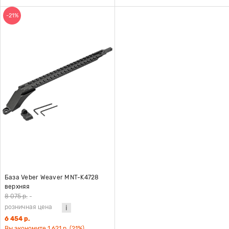
-21%
База Veber Weaver MNT-K4728
верхняя
8 075 р.
-
розничная цена
6 454 р.
Вы экономите 1 621 р. (21%)