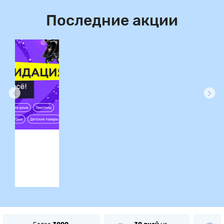
Последние акции
ция