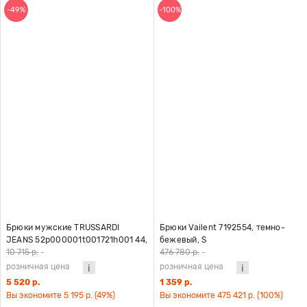
-49%
-100%
Брюки мужские TRUSSARDI
Брюки Vailent 7192554, темно-
JEANS 52p000001t001721h001 44,
бежевый, S
черный
10 715 р.
-
476 780 р.
-
розничная цена
розничная цена
5 520 р.
1 359 р.
Вы экономите 5 195 р. (49%)
Вы экономите 475 421 р. (100%)