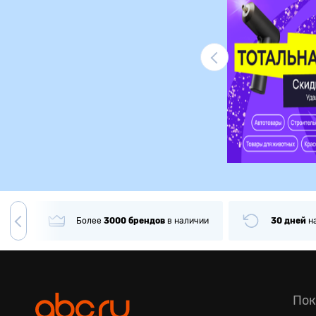
Ликвидация
гда
Более
3000
брендов
в наличии
30 дней
н
Пок