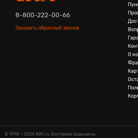
Пун
Про
8-800-222-00-66
Дос
Заказать обратный звонок
Воп
Гар
Кон
О к
Фра
Кар
Ост
Пол
Кор
© 1998 — 2024 ABC.ru. Все права защищены