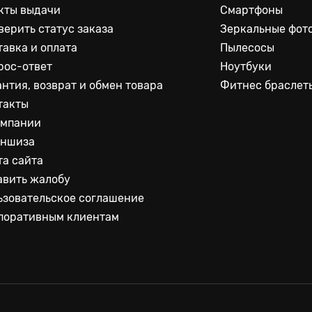
кты выдачи
Смартфоны
верить статус заказа
Зеркальные фот
тавка и оплата
Пылесосы
рос-ответ
Ноутбуки
антия, возврат и обмен товара
Фитнес браслет
такты
омпании
ншиза
та сайта
авить жалобу
ьзовательское соглашение
поративным клиентам