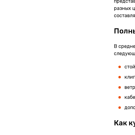
представ
разных ц
составля
Полн
В средне
следующ
стой
кли
вет
каб
доп
Как к