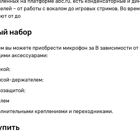
ленных на платформе abc.ru, есть конденсаторные и ди
елей – от работы с вокалом до игровых стримов. Во вре
ют от до
ый набор
м вы можете приобрести микрофон за В зависимости от 
ими аксессуарами:
кой;
псой-держателем;
розащитой;
елем
олнительными креплениями и переходниками.
упить