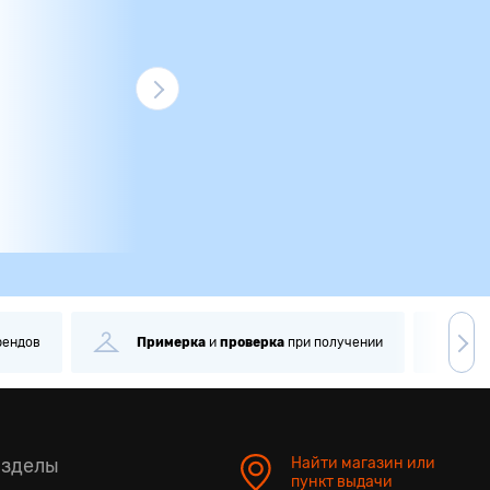
рендов
Примерка
и
проверка
при получении
С
азделы
Найти магазин или
пункт выдачи