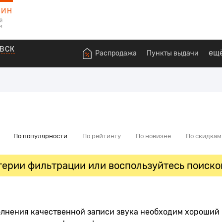
ЗИН
й
м
ВСК
ещ
Распродажа
Пункты выдачи
По популярности
По рейтингу
По новизне
По скидкам
ерии фильтрации или воспользуйтесь поиско
лнения качественной записи звука необходим хороший 