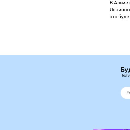
В Альмет
Лениного
это буде
Бу
Полу