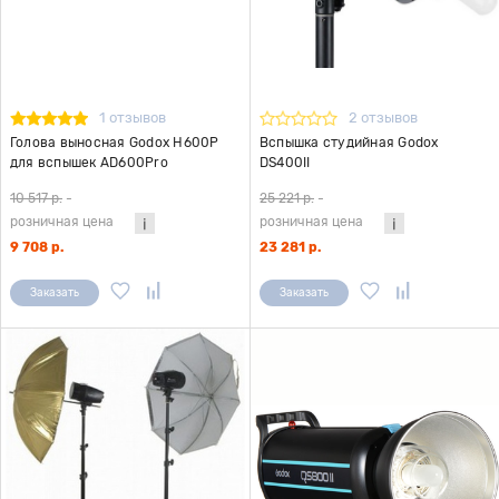
1 отзывов
2 отзывов
Голова выносная Godox H600P
Вспышка студийная Godox
для вспышек AD600Pro
DS400II
10 517 р.
-
25 221 р.
-
розничная цена
розничная цена
9 708 р.
23 281 р.
Заказать
Заказать