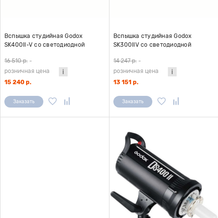
Вспышка студийная Godox
Вспышка студийная Godox
SK400II-V со светодиодной
SK300IIV со светодиодной
пилотной лампой
пилотной лампой
16 510 р.
-
14 247 р.
-
розничная цена
розничная цена
15 240 р.
13 151 р.
Заказать
Заказать