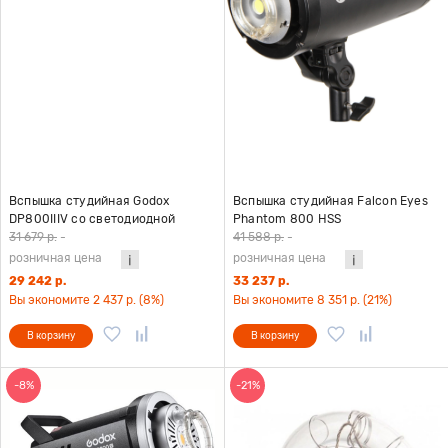
Вспышка студийная Godox
Вспышка студийная Falcon Eyes
DP800IIIV со светодиодной
Phantom 800 HSS
пилотной лампой
31 679 р.
-
41 588 р.
-
розничная цена
розничная цена
29 242 р.
33 237 р.
Вы экономите 2 437 р. (8%)
Вы экономите 8 351 р. (21%)
В корзину
В корзину
-8%
-21%