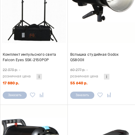
Комплект импульсного света
Вспышка студийная Godox
Falcon Eyes SSK-2150POP
QS800II
22 373 р.
-
60 277 р.
-
розничная цена
розничная цена
17 880 р.
55 640 р.
Заказать
Заказать