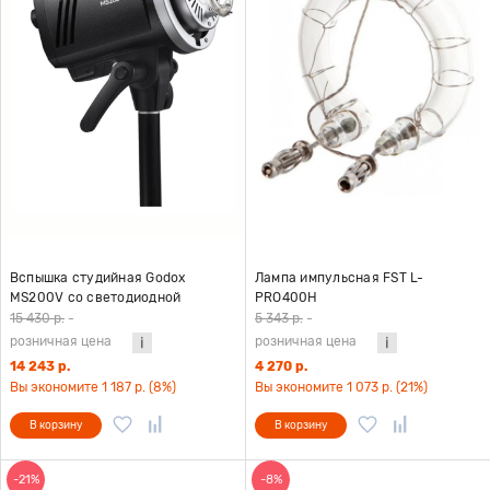
Вспышка студийная Godox
Лампа импульсная FST L-
MS200V со светодиодной
PRO400H
пилотной лампой
15 430 р.
-
5 343 р.
-
розничная цена
розничная цена
14 243 р.
4 270 р.
Вы экономите 1 187 р. (8%)
Вы экономите 1 073 р. (21%)
В корзину
В корзину
-21%
-8%