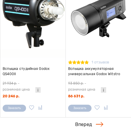
1 отзывов
Вспышка студийная Godox
Вспышка аккумуляторная
QS400II
универсальная Godox Witstro
AD600 Pro
21 934 р.
-
93 850 р.
-
розничная цена
розничная цена
20 246 р.
86 631 р.
Заказать
Заказать
Вперед