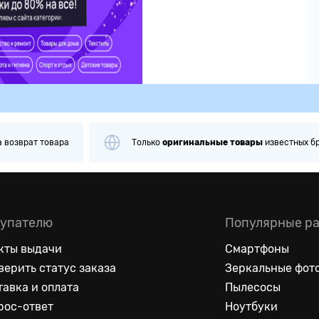
а
возврат товара
Только
оригинальные
товары
известных б
упателю
Популярные р
кты выдачи
Смартфоны
верить статус заказа
Зеркальные фот
тавка и оплата
Пылесосы
рос-ответ
Ноутбуки