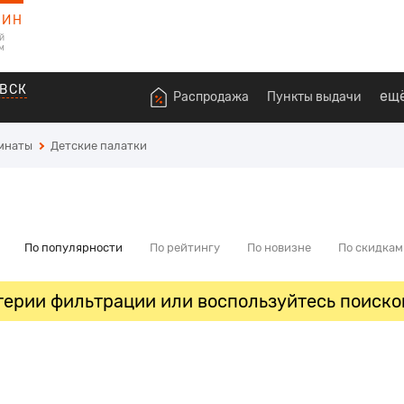
ЗИН
й
м
ВСК
ещ
Распродажа
Пункты выдачи
омнаты
Детские палатки
По популярности
По рейтингу
По новизне
По скидкам
ерии фильтрации или воспользуйтесь поиско