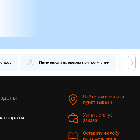
рендов
Примерка
и
проверка
при получении
С
азделы
Найти магазин или
пункт выдачи
Узнать статус
оаппараты
заказа
Оставить жалобу
или пожелание