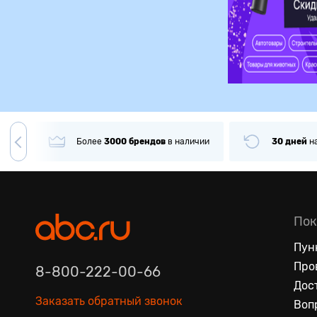
гда
Более
3000
брендов
в наличии
30 дней
н
Пок
Пун
Про
8-800-222-00-66
Дос
Заказать обратный звонок
Воп