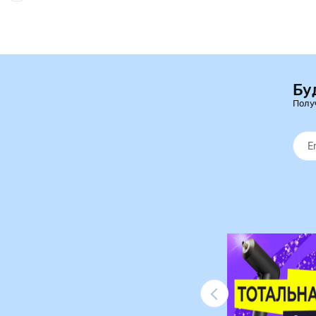
Бу
Полу
Ликвидация