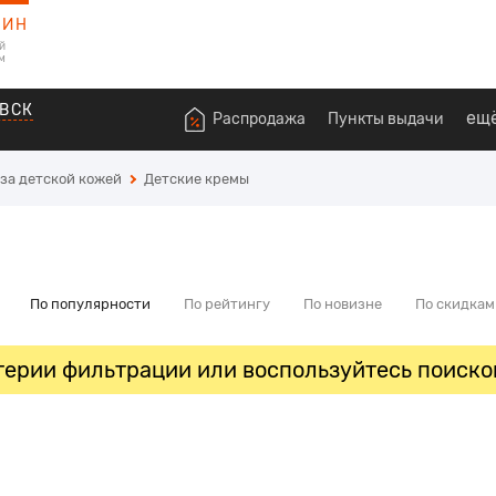
ЗИН
й
м
ВСК
ещ
Распродажа
Пункты выдачи
 за детской кожей
Детские кремы
По популярности
По рейтингу
По новизне
По скидкам
ерии фильтрации или воспользуйтесь поиско