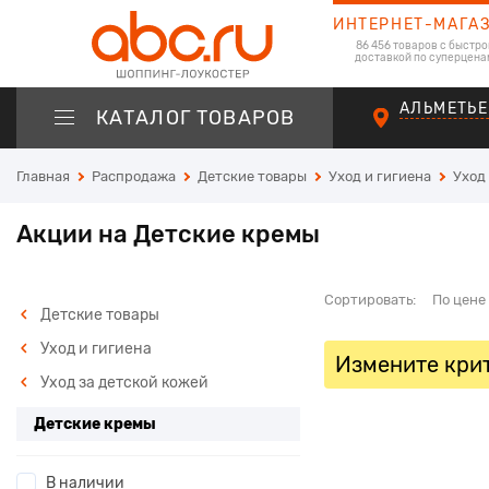
ИНТЕРНЕТ-МАГА
86 456 товаров с быстро
доставкой по суперцена
АЛЬМЕТЬЕ
КАТАЛОГ ТОВАРОВ
Главная
Распродажа
Детские товары
Уход и гигиена
Уход
Акции на Детские кремы
Сортировать:
По цене
Детские товары
Уход и гигиена
Измените крит
Уход за детской кожей
Детские кремы
В наличии