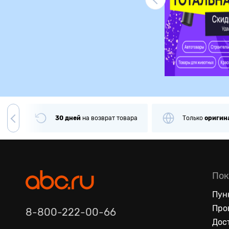
Ликвидация
чии
30 дней
на
возврат товара
Только
оригин
Пок
Пун
Про
8-800-222-00-66
Дос