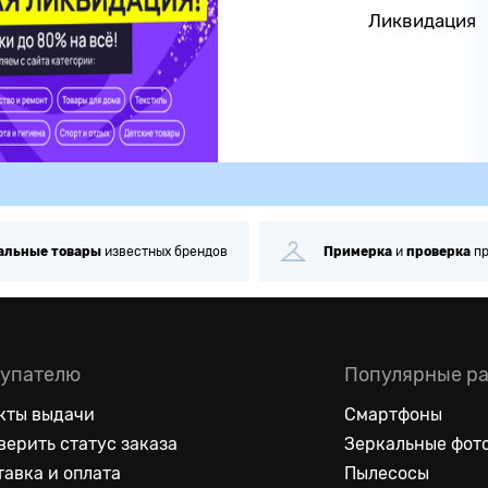
Ликвидация
альные
товары
известных брендов
Примерка
и
проверка
п
упателю
Популярные р
кты выдачи
Смартфоны
верить статус заказа
Зеркальные фот
тавка и оплата
Пылесосы