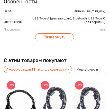
Особенности
Вход
линейный (mini jack)
USB Type A (для зарядки)
,
Bluetooth
, USB Type C
Интерфейсы
(для зарядки)
Подсветка
нет
Развернуть
Влагозащищенный корпус
есть, IP67
Цвет
черный
Габаритные характеристики
C этим товаром покупают
Габариты, мм
298.5x136x134мм
Аксессуары для ТВ, аудио, видеотехники
Медиаплееры
Ус
Вес, гр
1970гр
-21%
-21%
-21%
Описание
У бассейна. На пикнике. Просто на тусовке с друзьями.
Музыка создает вечеринку. Портативная колонка JBL Xtreme