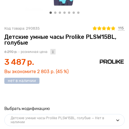
115
Код товара:
290835
Детские умные часы Prolike PLSW15BL,
голубые
6 290 р.
- розничная цена
3 487 р.
Вы экономите
2 803 р.
(45 %)
нет в наличии
Выбрать модификацию
Детские умные часы Prolike PLSW15BL, голубые — Нет в
наличии